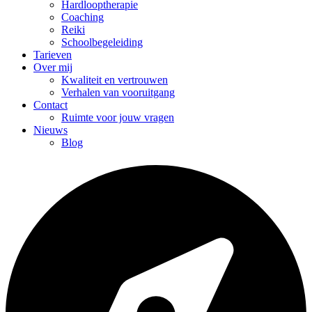
Hardlooptherapie
Coaching
Reiki
Schoolbegeleiding
Tarieven
Over mij
Kwaliteit en vertrouwen
Verhalen van vooruitgang
Contact
Ruimte voor jouw vragen
Nieuws
Blog