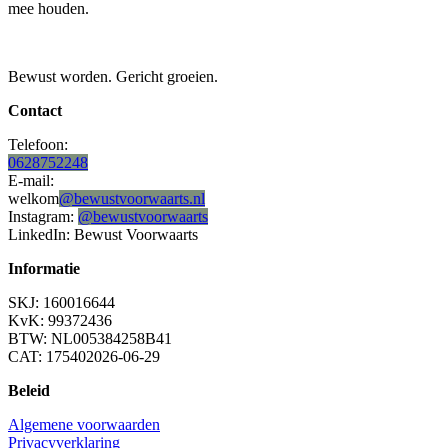
mee houden.
Bewust worden. Gericht groeien.
Contact
Telefoon:
0628752248
E-mail:
welkom
@bewustvoorwaarts.nl
Instagram:
@bewustvoorwaarts
LinkedIn: Bewust Voorwaarts
Informatie
SKJ: 160016644
KvK: 99372436
BTW: NL005384258B41
CAT: 175402026-06-29
Beleid
Algemene voorwaarden
Privacyverklaring