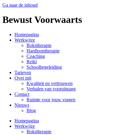
Ga naar de inhoud
Bewust Voorwaarts
Homepagina
Werkwijze
Bokstherapie
Hardlooptherapie
Coaching
Reiki
Schoolbegeleiding
Tarieven
Over mij
Kwaliteit en vertrouwen
Verhalen van vooruitgang
Contact
Ruimte voor jouw vragen
Nieuws
Blog
Homepagina
Werkwijze
Bokstherapie